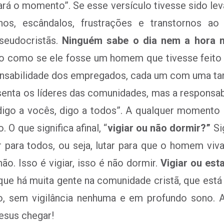
 o momento”. Se esse versículo tivesse sido leva
lhos, escândalos, frustrações e transtornos ao 
pseudocristãs.
Ninguém sabe o dia nem a hora 
ão como se ele fosse um homem que tivesse feito 
onsabilidade dos empregados, cada um com uma tare
esenta os líderes das comunidades, mas a responsab
digo a vocês, digo a todos”. A qualquer momento 
O que significa afinal, “
vigiar ou não dormir?”
Si
 para todos, ou seja, lutar para que o homem viva
ão. Isso é vigiar, isso é não dormir.
Vigiar ou esta
ue há muita gente na comunidade cristã, que está 
do, sem vigilância nenhuma e em profundo sono. 
esus chegar!