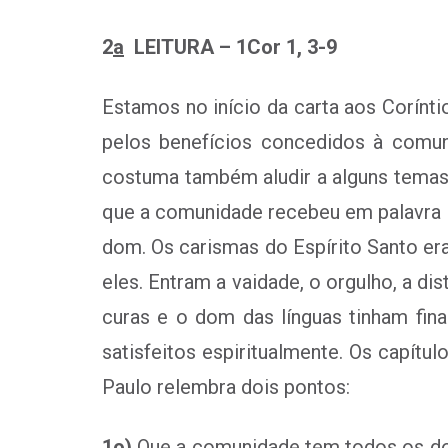
2
a
LEITURA – 1Cor 1, 3-9
Estamos no início da carta aos Corínt
pelos benefícios concedidos à comun
costuma também aludir a alguns temas i
que a comunidade recebeu em palavra e
dom. Os carismas do Espírito Santo e
eles. Entram a vaidade, o orgulho, a d
curas e o dom das línguas tinham fin
satisfeitos espiritualmente. Os capít
Paulo relembra dois pontos:
1
o
)
Que a comunidade tem todos os don