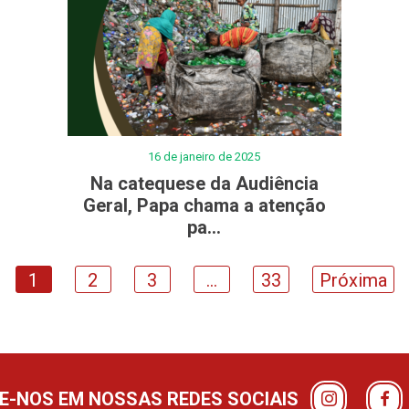
16 de janeiro de 2025
Na catequese da Audiência
Geral, Papa chama a atenção
pa...
1
2
3
…
33
Próxima
-NOS EM NOSSAS REDES SOCIAIS