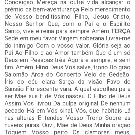
Conceição Mereça na outra vida alcançar o
prêmio da bem-aventurança Pelo merecimento
de Vosso benditíssimo Filho, Jesus Cristo,
Nosso Senhor Que, com o Pai e o Espírito
Santo, vive e reina para sempre Amém
TERÇA
Sede em meu favor Virgem soberana Livrai-me
do inimigo Com o vosso valor. Glória seja ao
Pai Ao Filho e ao Amor também Que é um só
Deus em Pessoas três Agora e sempre, e sem
fim. Amém.
Hino
Deus Vos salve, trono Do grão
Salomão Arca do Concerto Velo de Gedeão.
Íris do céu clara Sarça da visão Favo de
Sansão Florescente vara. A qual escolheu para
ser Mãe sua E de Vós nasceu. O Filho de Deus
Assim Vos livrou Da culpa original De nenhum
pecado Há em Vós sinal. Vós, que habitais Lá
nas alturas E tendes Vosso Trono Sobre as
nuvens puras. Ouvi, Mãe de Deus Minha oração
Toquem Vosso peito Os clamores meus,