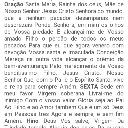
Oração
Santa Maria, Rainha dos céus, Mãe de
Nosso Senhor Jesus Cristo Senhora do mundo,
que a nenhum pecador desamparais nem
desprezais Ponde, Senhora, em mim os olhos
de Vossa piedade E alcançai-me de Vosso
amado Filho o perdão de todos os meus
pecados Para que eu que agora venero com
devoção Vossa santa e Imaculada Conceição
Mereça na outra vida alcançar o prêmio da
bem-aventurança Pelo merecimento de Vosso
benditíssimo Filho, Jesus Cristo, Nosso
Senhor Que, com o Pai e o Espírito Santo, vive
e reina para sempre Amém.
SEXTA
Sede em
meu favor Virgem soberana Livrai-me do
inimigo Com o vosso valor. Glória seja ao Pai
Ao Filho e ao Amor também Que é um só Deus
em Pessoas três Agora e sempre, e sem fim
Amém.
Hino
Deus Vos salve, Virgem Da
Trindade templo Alegria dos anjos Da pureza