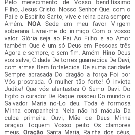
Pelo merecimento de Vosso benditíssimo
Filho, Jesus Cristo, Nosso Senhor Que, com o
Pai e o Espírito Santo, vive e reina para sempre
Amém.
NOA
Sede em meu favor Virgem
soberana Livrai-me do inimigo Com o vosso
valor. Glória seja ao Pai Ao Filho e ao Amor
também Que é um só Deus em Pessoas três
Agora e sempre, e sem fim. Amém.
Hino
Deus
vos salve, Cidade De torres guarnecida De Davi,
com armas Bem fortalecida. De suma caridade
Sempre abrasada Do dragão a força Foi por
Vós prostrada. Ó mulher tão forte! Ó invicta
Judite! Que vós alentastes O Sumo Davi. Do
Egito o curador De Raquel nasceu Do mundo o
Salvador Maria no-Lo deu. Toda é formosa
Minha companheira Nela não há mácula Da
culpa primeira. Ouvi, Mãe de Deus Minha
oração Toquem Vosso peito Os clamores
meus.
Oração
Santa Maria, Rainha dos céus,