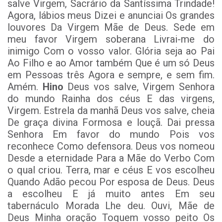
salve Virgem, Sacrário da Santíssima Trindade!
Agora, lábios meus Dizei e anunciai Os grandes
louvores Da Virgem Mãe de Deus. Sede em
meu favor Virgem soberana Livrai-me do
inimigo Com o vosso valor. Glória seja ao Pai
Ao Filho e ao Amor também Que é um só Deus
em Pessoas três Agora e sempre, e sem fim.
Amém.
Hino
Deus vos salve, Virgem Senhora
do mundo Rainha dos céus E das virgens,
Virgem. Estrela da manhã Deus vos salve, cheia
De graça divina Formosa e louçã. Dai pressa
Senhora Em favor do mundo Pois vos
reconhece Como defensora. Deus vos nomeou
Desde a eternidade Para a Mãe do Verbo Com
o qual criou. Terra, mar e céus E vos escolheu
Quando Adão pecou Por esposa de Deus. Deus
a escolheu E já muito antes Em seu
tabernáculo Morada Lhe deu. Ouvi, Mãe de
Deus Minha oração Toquem vosso peito Os