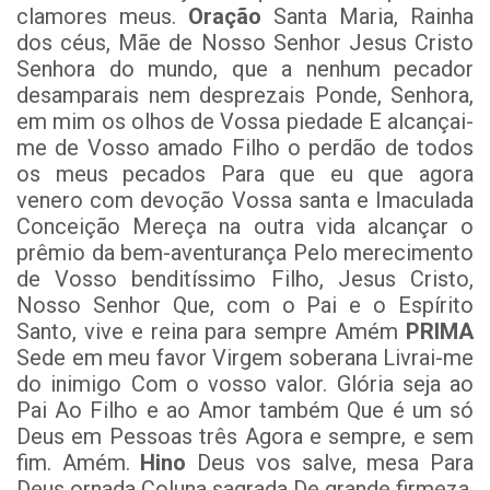
clamores meus.
Oração
Santa Maria, Rainha
dos céus, Mãe de Nosso Senhor Jesus Cristo
Senhora do mundo, que a nenhum pecador
desamparais nem desprezais Ponde, Senhora,
em mim os olhos de Vossa piedade E alcançai-
me de Vosso amado Filho o perdão de todos
os meus pecados Para que eu que agora
venero com devoção Vossa santa e Imaculada
Conceição Mereça na outra vida alcançar o
prêmio da bem-aventurança Pelo merecimento
de Vosso benditíssimo Filho, Jesus Cristo,
Nosso Senhor Que, com o Pai e o Espírito
Santo, vive e reina para sempre Amém
PRIMA
Sede em meu favor Virgem soberana Livrai-me
do inimigo Com o vosso valor. Glória seja ao
Pai Ao Filho e ao Amor também Que é um só
Deus em Pessoas três Agora e sempre, e sem
fim. Amém.
Hino
Deus vos salve, mesa Para
Deus ornada Coluna sagrada De grande firmeza.