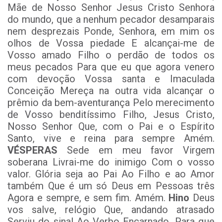
Mãe de Nosso Senhor Jesus Cristo Senhora
do mundo, que a nenhum pecador desamparais
nem desprezais Ponde, Senhora, em mim os
olhos de Vossa piedade E alcançai-me de
Vosso amado Filho o perdão de todos os
meus pecados Para que eu que agora venero
com devoção Vossa santa e Imaculada
Conceição Mereça na outra vida alcançar o
prêmio da bem-aventurança Pelo merecimento
de Vosso benditíssimo Filho, Jesus Cristo,
Nosso Senhor Que, com o Pai e o Espírito
Santo, vive e reina para sempre Amém.
VÉSPERAS
Sede em meu favor Virgem
soberana Livrai-me do inimigo Com o vosso
valor. Glória seja ao Pai Ao Filho e ao Amor
também Que é um só Deus em Pessoas três
Agora e sempre, e sem fim. Amém.
Hino
Deus
vos salve, relógio Que, andando atrasado
Serviu do sinal Ao Verbo Encarnado. Para que