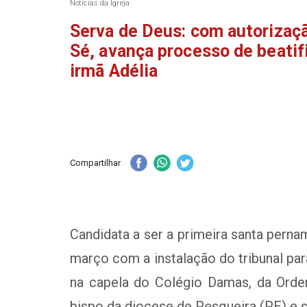
Notícias da Igreja
Serva de Deus: com autorizaç
Sé, avança processo de beatif
irmã Adélia
Compartilhar
Candidata a ser a primeira santa perna
março com a instalação do tribunal par
na capela do Colégio Damas, da Ordem
bispo da diocese de Pesqueira (PE) e s