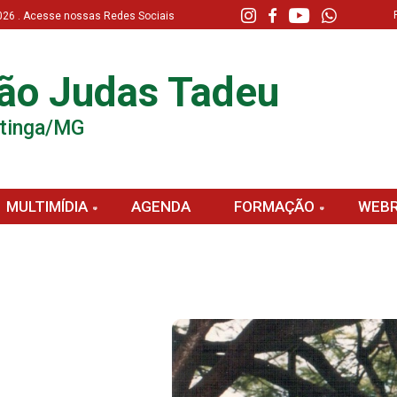
 2026 . Acesse nossas Redes Sociais
ão Judas Tadeu
atinga/MG
MULTIMÍDIA
AGENDA
FORMAÇÃO
WEBR