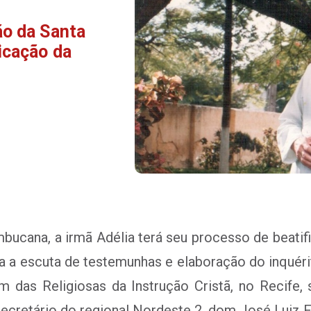
ão da Santa
icação da
mbucana, a irmã Adélia terá seu processo de beatif
a a escuta de testemunhas e elaboração do inquéri
 das Religiosas da Instrução Cristã, no Recife, 
ecretário do regional Nordeste 2, dom José Luiz Fe