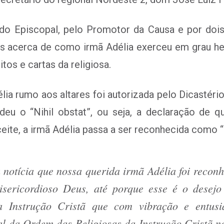
do Episcopal, pelo Promotor da Causa e por dois
acerca de como irmã Adélia exerceu em grau heró
tos e cartas da religiosa.
ia rumo aos altares foi autorizada pelo Dicastério
deu o “Nihil obstat”, ou seja, a declaração de q
eite, a irmã Adélia passa a ser reconhecida como 
notícia que nossa querida irmã Adélia foi recon
isericordioso Deus, até porque esse é o desej
da Instrução Cristã que com vibração e entus
l da Ordem das Religiosas da Instrução Cristã no