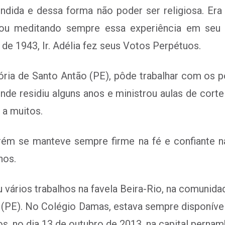
dida e dessa forma não poder ser religiosa. Era
icou meditando sempre essa experiência em seu
o de 1943, Ir. Adélia fez seus Votos Perpétuos.
tória de Santo Antão (PE), pôde trabalhar com os 
onde residiu alguns anos e ministrou aulas de cor
 a muitos.
ém se manteve sempre firme na fé e confiante na 
nos.
 vários trabalhos na favela Beira-Rio, na comunid
(PE). No Colégio Damas, estava sempre disponível p
os, no dia 13 de outubro de 2013, na capital perna