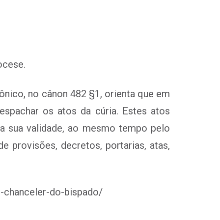
ocese.
nônico, no cânon 482 §1, orienta que em
despachar os atos da cúria. Estes atos
ara sua validade, ao mesmo tempo pelo
 provisões, decretos, portarias, atas,
o-chanceler-do-bispado/