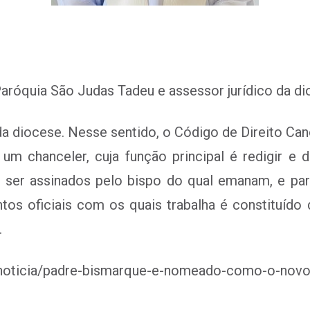
aróquia São Judas Tadeu e assessor jurídico da di
da diocese. Nesse sentido, o Código de Direito Ca
 um chanceler, cuja função principal é redigir e 
em ser assinados pelo bispo do qual emanam, e p
os oficiais com os quais trabalha é constituído de
.
br/noticia/padre-bismarque-e-nomeado-como-o-nov