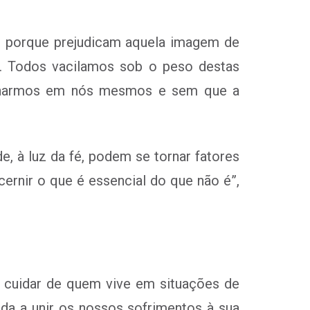
aumentar
ou
diminuir
ez porque prejudicam aquela imagem de
o
ão. Todos vacilamos sob o peso destas
volume.
charmos em nós mesmos e sem que a
, à luz da fé, podem se tornar fatores
ernir o que é essencial do que não é”,
a cuidar de quem vive em situações de
a a unir os nossos sofrimentos à sua