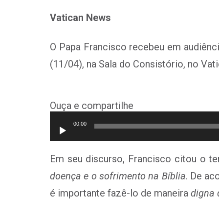
Vatican News
O Papa Francisco recebeu em audiência 
(11/04), na Sala do Consistório, no Vat
Ouça e compartilhe
Tocador
00:00
de
áudio
Em seu discurso, Francisco citou o te
doença e o sofrimento na Bíblia
. De ac
é importante fazê-lo de maneira
digna