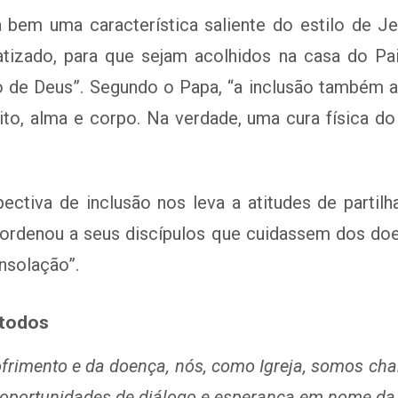
a bem uma característica saliente do estilo de J
atizado, para que sejam acolhidos na casa do P
o de Deus”. Segundo o Papa, “a inclusão também a
írito, alma e corpo. Na verdade, uma cura física d
ctiva de inclusão nos leva a atitudes de partilh
 ordenou a seus discípulos que cuidassem dos d
nsolação”.
 todos
sofrimento e da doença, nós, como Igreja, somos c
o oportunidades de diálogo e esperança em nome da