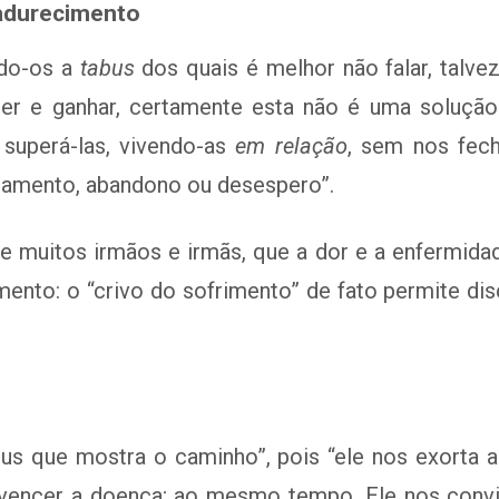
madurecimento
ndo-os a
tabus
dos quais é melhor não falar, talv
ender e ganhar, certamente esta não é uma soluç
superá-las, vivendo-as
em relação
, sem nos fe
olamento, abandono ou desespero”.
uitos irmãos e irmãs, que a dor e a enfermidade
nto: o “crivo do sofrimento” de fato permite disc
s que mostra o caminho”, pois “ele nos exorta 
vencer a doença; ao mesmo tempo, Ele nos convid