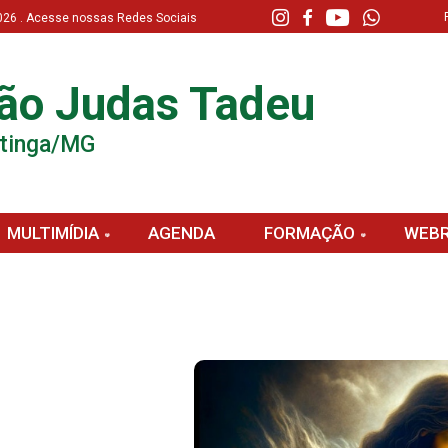
 2026 . Acesse nossas Redes Sociais
ão Judas Tadeu
atinga/MG
MULTIMÍDIA
AGENDA
FORMAÇÃO
WEBR