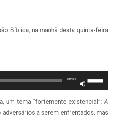
ão Bíblica, na manhã desta quinta-feira
Use
00:00
as
setas
para
ia, um tema “fortemente existencial”:
A
cima
o adversários a serem enfrentados, mas
ou
para
baixo
para