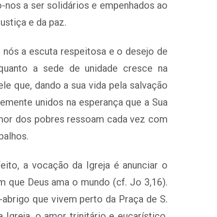
-nos a ser solidários e empenhados ao
stiça e da paz.
 nós a escuta respeitosa e o desejo de
 quanto a sede de unidade cresce na
ele que, dando a sua vida pela salvação
rmemente unidos na esperança que a Sua
lamor dos pobres ressoam cada vez com
balhos.
ito, a vocação da Igreja é anunciar o
m que Deus ama o mundo (cf. Jo 3,16).
-abrigo que vivem perto da Praça de S.
reja, o amor trinitário e eucarístico,