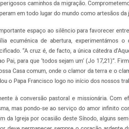
os perigosos caminhos da migração. Comprometemo
peram em todo lugar do mundo como artesãos da ju
portante espaço ao silêncio para favorecer entre
gília ecuménica de abertura, experimentámos o
ificado. “A cruz é, de facto, a única cátedra d’Aqu
ao Pai, para que ‘todos sejam um’ (Jo 17,21)”. Fi
 nossa Casa comum, onde o clamor da terra e o c
dou o Papa Francisco logo no início dos nossos tra
ente à conversão pastoral e missionária. Com efe
ma, mas pondo-se ao serviço do amor infinito co
 da Igreja por ocasião deste Sínodo, alguns sem
r deve permanecer sempre o coração ardente da Ig